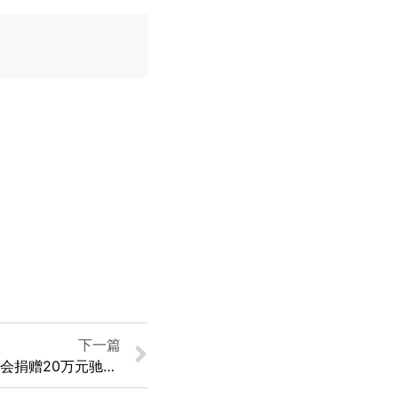
下一篇
项目进展 | 深圳市心源慈善基金会捐赠20万元驰援河南