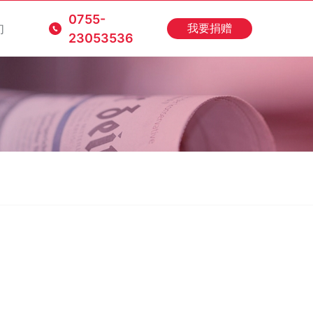
0755-
们
我要捐赠
23053536