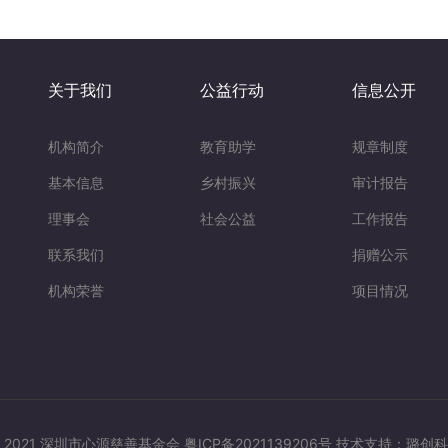
关于我们
公益行动
信息公开
机构简介
教育助学
规章制度
基本信息
乡村振兴
审计报告
理事会
社会公益
工作报告
联系我们
捐赠公示
机构荣誉
项目情况
 2021 深圳市心源慈善基金会
粤ICP备2021139206号
技术支持：璐创科