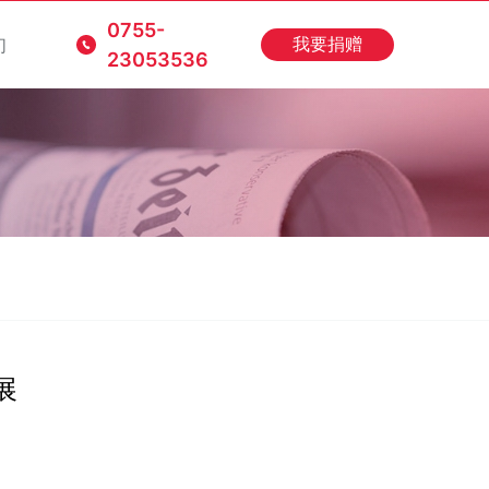
0755-
们
我要捐赠
23053536
展