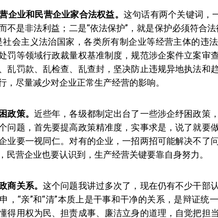
营企业和民营企业家合法权益。
这句话有两个关键词，一
而不是非法利益；二是“依法保护”，就是保护必须符合法
是社会主义法治国家，各类所有制企业等经营主体的违
处罚等领域行政裁量权基准制度，规范涉企案件立案审
、乱罚款、乱检查、乱查封，坚决防止违规异地执法和
行，尽量减少对企业正常生产经营的影响。
困政策。
近些年，各级都制定出台了一些涉企纾困政策
个问题，首先要提高政策精准度，实事求是，说了就要
企业要一视同仁。对有的企业，一招两招可能解决不了
，民营企业也要认识到，生产经营关键要靠自身努力。
政商关系。
这个问题我讲过多次了，现在仍有不少干部
申，“亲”和“清”本质上是干事和干净的关系，是辩证统
懂得用权为民、担责成事、廉洁立身的道理，自觉把担