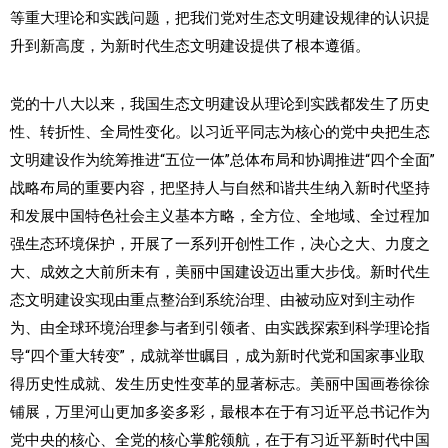
等重大理论和实践问题，把我们党对生态文明建设规律的认识提
升到新高度，为新时代生态文明建设提供了根本遵循。
党的十八大以来，我国生态文明建设从理论到实践都发生了历史
性、转折性、全局性变化。以习近平同志为核心的党中央把生态
文明建设作为统筹推进“五位一体”总体布局和协调推进“四个全面”
战略布局的重要内容，把坚持人与自然和谐共生纳入新时代坚持
和发展中国特色社会主义基本方略，全方位、全地域、全过程加
强生态环境保护，开展了一系列开创性工作，决心之大、力度之
大、成效之大前所未有，美丽中国建设迈出重大步伐。新时代生
态文明建设实现由重点整治到系统治理、由被动应对到主动作
为、由全球环境治理参与者到引领者、由实践探索到科学理论指
导“四个重大转变”，成就举世瞩目，成为新时代党和国家事业取
得历史性成就、发生历史性变革的显著标志。美丽中国画卷徐徐
铺展，万里河山更加多姿多彩，最根本在于有习近平总书记作为
党中央的核心、全党的核心掌舵领航，在于有习近平新时代中国