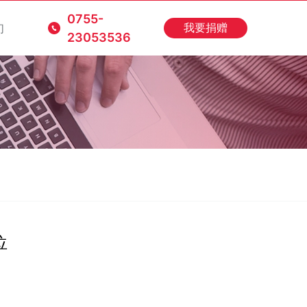
0755-
们
我要捐赠
23053536
位