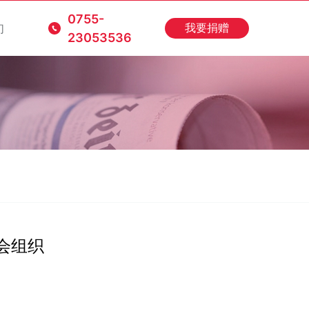
0755-
们
我要捐赠
23053536
会组织