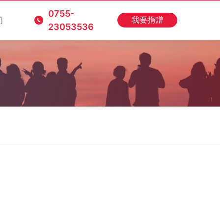
0755-
们
我要捐赠
23053536