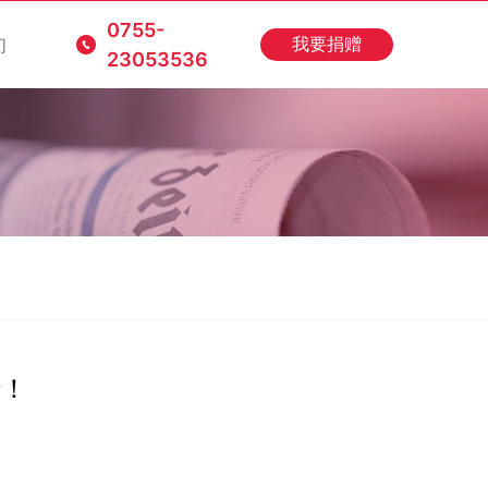
0755-
们
我要捐赠
23053536
行！