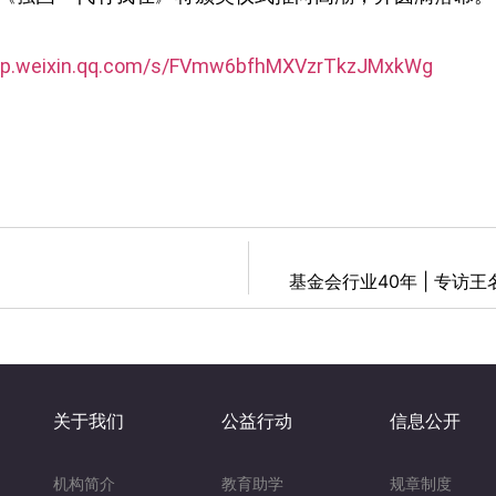
/mp.weixin.qq.com/s/FVmw6bfhMXVzrTkzJMxkWg
基金会行业40年 | 专访
关于我们
公益行动
信息公开
机构简介
教育助学
规章制度