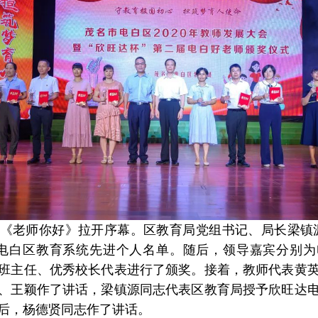
《老师你好》拉开序幕。区教育局党组书记、局长梁镇
0年电白区教育系统先进个人名单。随后，领导嘉宾分别
班主任、优秀校长代表进行了颁奖。接着，教师代表黄
、王颖作了讲话，梁镇源同志代表区教育局授予欣旺达
后，杨德贤同志作了讲话。