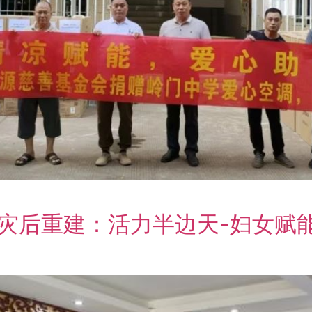
石山灾后重建：活力半边天-妇女赋